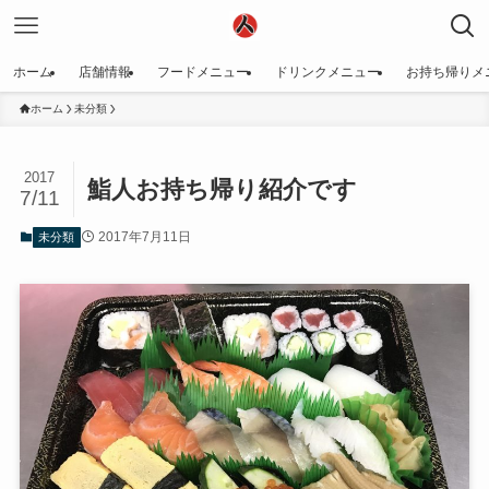
ホーム
店舗情報
フードメニュー
ドリンクメニュー
お持ち帰りメ
ホーム
未分類
2017
鮨人お持ち帰り紹介です
7/11
2017年7月11日
未分類